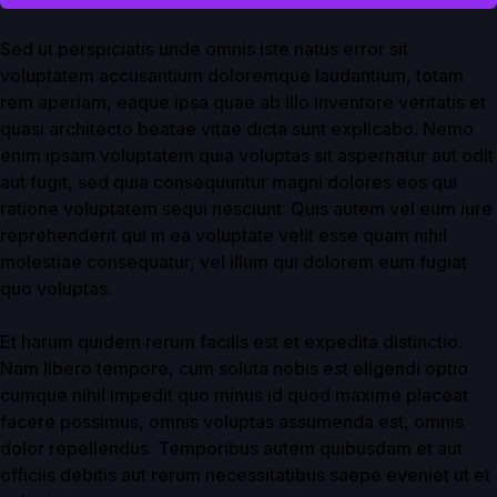
Sed ut perspiciatis unde omnis iste natus error sit
voluptatem accusantium doloremque laudantium, totam
rem aperiam, eaque ipsa quae ab illo inventore veritatis et
quasi architecto beatae vitae dicta sunt explicabo. Nemo
enim ipsam voluptatem quia voluptas sit aspernatur aut odit
aut fugit, sed quia consequuntur magni dolores eos qui
ratione voluptatem sequi nesciunt. Quis autem vel eum iure
reprehenderit qui in ea voluptate velit esse quam nihil
molestiae consequatur, vel illum qui dolorem eum fugiat
quo voluptas.
Et harum quidem rerum facilis est et expedita distinctio.
Nam libero tempore, cum soluta nobis est eligendi optio
cumque nihil impedit quo minus id quod maxime placeat
facere possimus, omnis voluptas assumenda est, omnis
dolor repellendus. Temporibus autem quibusdam et aut
officiis debitis aut rerum necessitatibus saepe eveniet ut et