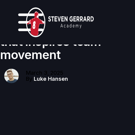
Business
Curating a workplace
that inspires team
movement
March 3, 2025
By
Luke Hansen