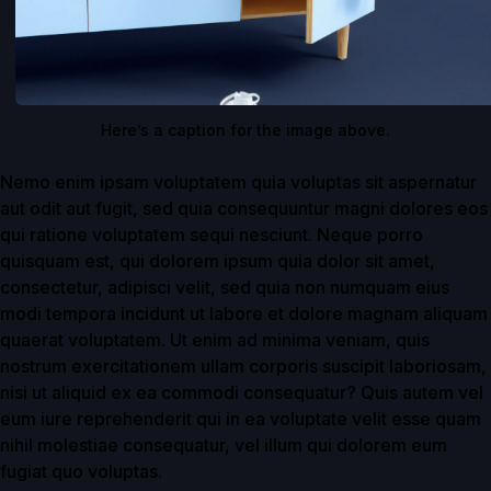
Here’s a caption for the image above.
Nemo enim ipsam voluptatem quia voluptas sit aspernatur
aut odit aut fugit, sed quia consequuntur magni dolores eos
qui ratione voluptatem sequi nesciunt. Neque porro
quisquam est, qui dolorem ipsum quia dolor sit amet,
consectetur, adipisci velit, sed quia non numquam eius
modi tempora incidunt ut labore et dolore magnam aliquam
quaerat voluptatem. Ut enim ad minima veniam, quis
nostrum exercitationem ullam corporis suscipit laboriosam,
nisi ut aliquid ex ea commodi consequatur? Quis autem vel
eum iure reprehenderit qui in ea voluptate velit esse quam
nihil molestiae consequatur, vel illum qui dolorem eum
fugiat quo voluptas.