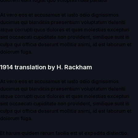
dolorem eum fugiat quo voluptas nulla pariatur
At vero eos et accusamus et iusto odio dignissimos
ducimus qui blanditiis praesentium voluptatum deleniti
atque corrupti quos dolores et quas molestias excepturi
sint occaecati cupiditate non provident, similique sunt in
culpa qui officia deserunt mollitia animi, id est laborum et
dolorum fuga.
1914 translation by H. Rackham
At vero eos et accusamus et iusto odio dignissimos
ducimus qui blanditiis praesentium voluptatum deleniti
atque corrupti quos dolores et quas molestias excepturi
sint occaecati cupiditate non provident, similique sunt in
culpa qui officia deserunt mollitia animi, id est laborum et
dolorum fuga.
Et harum quidem rerum facilis est et expedita distinctio.