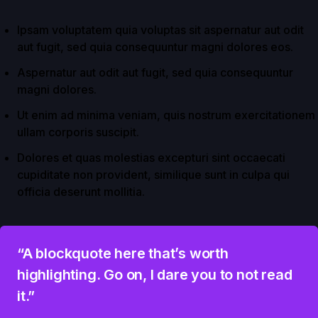
Ipsam voluptatem quia voluptas sit aspernatur aut odit
aut fugit, sed quia consequuntur magni dolores eos.
Aspernatur aut odit aut fugit, sed quia consequuntur
magni dolores.
Ut enim ad minima veniam, quis nostrum exercitationem
ullam corporis suscipit.
Dolores et quas molestias excepturi sint occaecati
cupiditate non provident, similique sunt in culpa qui
officia deserunt mollitia.
“A blockquote here that’s worth
highlighting. Go on, I dare you to not read
it.”