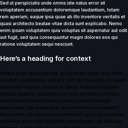
Sed ut perspiciatis unde omnis iste natus error sit
voluptatem accusantium doloremque laudantium, totam
rem aperiam, eaque ipsa quae ab illo inventore veritatis et
quasi architecto beatae vitae dicta sunt explicabo. Nemo
enim ipsam voluptatem quia voluptas sit aspernatur aut odit
aut fugit, sed quia consequuntur magni dolores eos qui
ratione voluptatem sequi nesciunt.
Here’s a heading for context
Neque porro quisquam est, qui dolorem ipsum quia dolor
sit amet, consectetur, adipisci velit, sed quia non numquam
eius modi tempora incidunt ut labore et dolore magnam
aliquam quaerat voluptatem. Ut enim ad minima veniam,
quis nostrum exercitationem ullam corporis suscipit
laboriosam, nisi ut aliquid ex ea commodi consequatur?
Quis autem vel eum iure reprehenderit qui in ea voluptate
velit esse quam nihil molestiae consequatur, vel illum qui