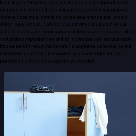
Nam libero tempore, cum soluta nobis est eligendi optio
cumque nihil impedit quo minus id quod maxime placeat
facere possimus, omnis voluptas assumenda est, omnis
dolor repellendus. Temporibus autem quibusdam et aut
officiis debitis aut rerum necessitatibus saepe eveniet ut et
voluptates repudiandae sint et molestiae non recusandae.
Itaque earum rerum hic tenetur a sapiente delectus, ut aut
reiciendis voluptatibus maiores alias consequatur aut
perferendis doloribus asperiores repellat.