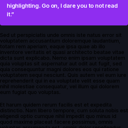
highlighting. Go on, I dare you to not read
it.”
Sed ut perspiciatis unde omnis iste natus error sit
voluptatem accusantium doloremque laudantium,
totam rem aperiam, eaque ipsa quae ab illo
inventore veritatis et quasi architecto beatae vitae
dicta sunt explicabo. Nemo enim ipsam voluptatem
quia voluptas sit aspernatur aut odit aut fugit, sed
quia consequuntur magni dolores eos qui ratione
voluptatem sequi nesciunt. Quis autem vel eum iure
reprehenderit qui in ea voluptate velit esse quam
nihil molestiae consequatur, vel illum qui dolorem
eum fugiat quo voluptas.
Et harum quidem rerum facilis est et expedita
distinctio. Nam libero tempore, cum soluta nobis est
eligendi optio cumque nihil impedit quo minus id
quod maxime placeat facere possimus, omnis
voluptas assumenda est, omnis dolor repellendus.