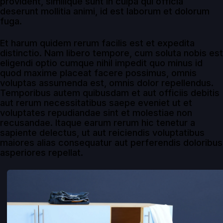
provident, similique sunt in culpa qui officia
deserunt mollitia animi, id est laborum et dolorum
fuga.
Et harum quidem rerum facilis est et expedita
distinctio. Nam libero tempore, cum soluta nobis est
eligendi optio cumque nihil impedit quo minus id
quod maxime placeat facere possimus, omnis
voluptas assumenda est, omnis dolor repellendus.
Temporibus autem quibusdam et aut officiis debitis
aut rerum necessitatibus saepe eveniet ut et
voluptates repudiandae sint et molestiae non
recusandae. Itaque earum rerum hic tenetur a
sapiente delectus, ut aut reiciendis voluptatibus
maiores alias consequatur aut perferendis doloribus
asperiores repellat.