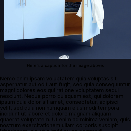
Here’s a caption for the image above.
Nemo enim ipsam voluptatem quia voluptas sit
aspernatur aut odit aut fugit, sed quia consequuntur
magni dolores eos qui ratione voluptatem sequi
nesciunt. Neque porro quisquam est, qui dolorem
ipsum quia dolor sit amet, consectetur, adipisci
velit, sed quia non numquam eius modi tempora
incidunt ut labore et dolore magnam aliquam
quaerat voluptatem. Ut enim ad minima veniam, quis
nostrum exercitationem ullam corporis suscipit