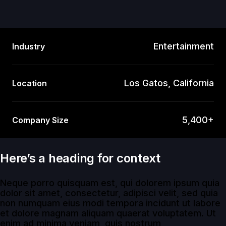
Entertainment
Industry
Los Gatos, California
Location
5,400+
Company Size
Here’s a heading for context
Neque porro quisquam est, qui dolorem ipsum quia
dolor sit amet, consectetur, adipisci velit, sed quia
non numquam eius modi tempora incidunt ut labore
et dolore magnam aliquam quaerat voluptatem. Ut
enim ad minima veniam, quis nostrum