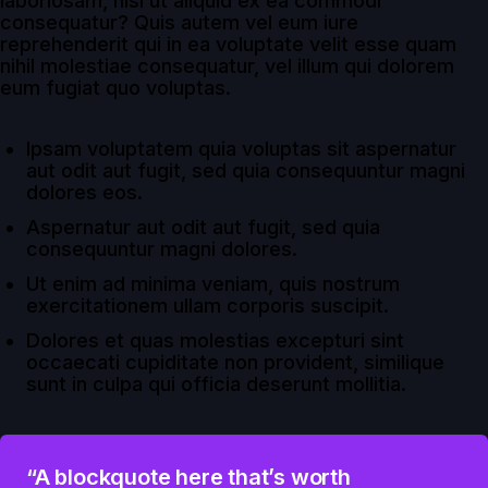
laboriosam, nisi ut aliquid ex ea commodi
consequatur? Quis autem vel eum iure
reprehenderit qui in ea voluptate velit esse quam
nihil molestiae consequatur, vel illum qui dolorem
eum fugiat quo voluptas.
Ipsam voluptatem quia voluptas sit aspernatur
aut odit aut fugit, sed quia consequuntur magni
dolores eos.
Aspernatur aut odit aut fugit, sed quia
consequuntur magni dolores.
Ut enim ad minima veniam, quis nostrum
exercitationem ullam corporis suscipit.
Dolores et quas molestias excepturi sint
occaecati cupiditate non provident, similique
sunt in culpa qui officia deserunt mollitia.
“A blockquote here that’s worth