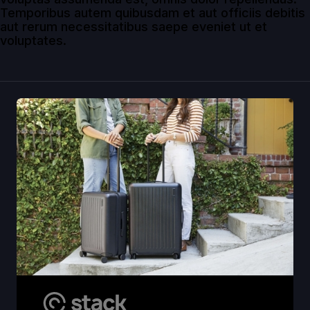
Temporibus autem quibusdam et aut officiis debitis
aut rerum necessitatibus saepe eveniet ut et
voluptates.