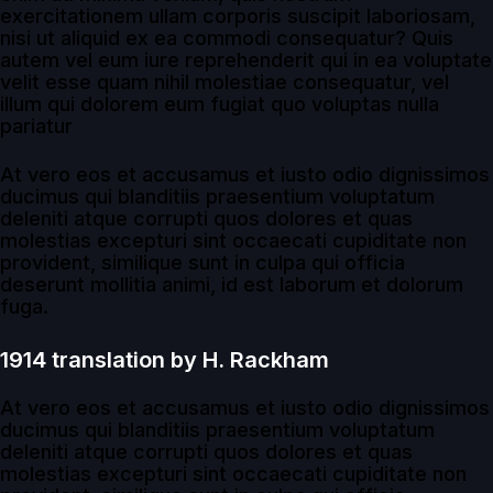
exercitationem ullam corporis suscipit laboriosam,
nisi ut aliquid ex ea commodi consequatur? Quis
autem vel eum iure reprehenderit qui in ea voluptate
velit esse quam nihil molestiae consequatur, vel
illum qui dolorem eum fugiat quo voluptas nulla
pariatur
At vero eos et accusamus et iusto odio dignissimos
ducimus qui blanditiis praesentium voluptatum
deleniti atque corrupti quos dolores et quas
molestias excepturi sint occaecati cupiditate non
provident, similique sunt in culpa qui officia
deserunt mollitia animi, id est laborum et dolorum
fuga.
1914 translation by H. Rackham
At vero eos et accusamus et iusto odio dignissimos
ducimus qui blanditiis praesentium voluptatum
deleniti atque corrupti quos dolores et quas
molestias excepturi sint occaecati cupiditate non