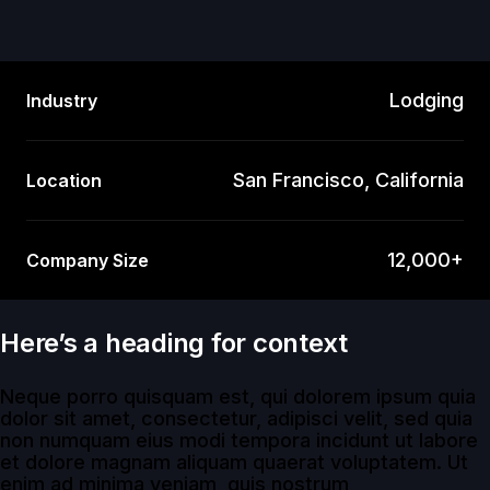
Lodging
Industry
San Francisco, California
Location
12,000+
Company Size
Here’s a heading for context
Neque porro quisquam est, qui dolorem ipsum quia
dolor sit amet, consectetur, adipisci velit, sed quia
non numquam eius modi tempora incidunt ut labore
et dolore magnam aliquam quaerat voluptatem. Ut
enim ad minima veniam, quis nostrum