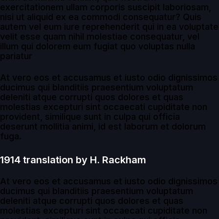
exercitationem ullam corporis suscipit laboriosam,
nisi ut aliquid ex ea commodi consequatur? Quis
autem vel eum iure reprehenderit qui in ea voluptate
velit esse quam nihil molestiae consequatur, vel
illum qui dolorem eum fugiat quo voluptas nulla
pariatur
At vero eos et accusamus et iusto odio dignissimos
ducimus qui blanditiis praesentium voluptatum
deleniti atque corrupti quos dolores et quas
molestias excepturi sint occaecati cupiditate non
provident, similique sunt in culpa qui officia
deserunt mollitia animi, id est laborum et dolorum
fuga.
1914 translation by H. Rackham
At vero eos et accusamus et iusto odio dignissimos
ducimus qui blanditiis praesentium voluptatum
deleniti atque corrupti quos dolores et quas
molestias excepturi sint occaecati cupiditate non