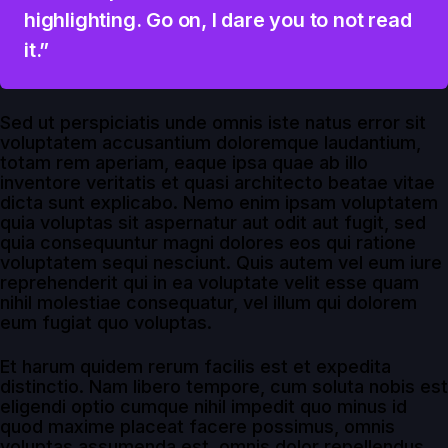
highlighting. Go on, I dare you to not read
it.”
Sed ut perspiciatis unde omnis iste natus error sit
voluptatem accusantium doloremque laudantium,
totam rem aperiam, eaque ipsa quae ab illo
inventore veritatis et quasi architecto beatae vitae
dicta sunt explicabo. Nemo enim ipsam voluptatem
quia voluptas sit aspernatur aut odit aut fugit, sed
quia consequuntur magni dolores eos qui ratione
voluptatem sequi nesciunt. Quis autem vel eum iure
reprehenderit qui in ea voluptate velit esse quam
nihil molestiae consequatur, vel illum qui dolorem
eum fugiat quo voluptas.
Et harum quidem rerum facilis est et expedita
distinctio. Nam libero tempore, cum soluta nobis est
eligendi optio cumque nihil impedit quo minus id
quod maxime placeat facere possimus, omnis
voluptas assumenda est, omnis dolor repellendus.