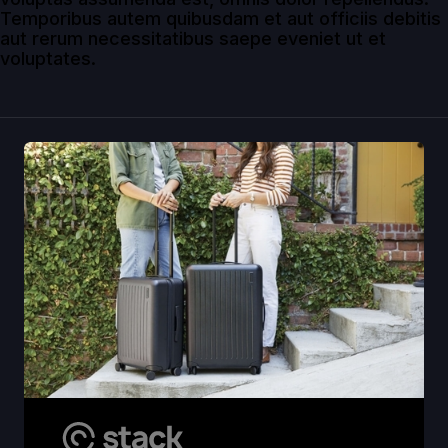
Temporibus autem quibusdam et aut officiis debitis
aut rerum necessitatibus saepe eveniet ut et
voluptates.