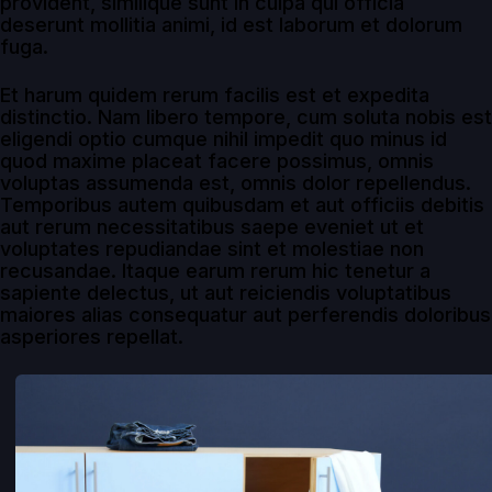
provident, similique sunt in culpa qui officia
deserunt mollitia animi, id est laborum et dolorum
fuga.
Et harum quidem rerum facilis est et expedita
distinctio. Nam libero tempore, cum soluta nobis est
eligendi optio cumque nihil impedit quo minus id
quod maxime placeat facere possimus, omnis
voluptas assumenda est, omnis dolor repellendus.
Temporibus autem quibusdam et aut officiis debitis
aut rerum necessitatibus saepe eveniet ut et
voluptates repudiandae sint et molestiae non
recusandae. Itaque earum rerum hic tenetur a
sapiente delectus, ut aut reiciendis voluptatibus
maiores alias consequatur aut perferendis doloribus
asperiores repellat.