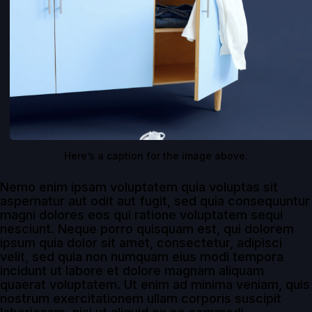
Here’s a caption for the image above.
Nemo enim ipsam voluptatem quia voluptas sit
aspernatur aut odit aut fugit, sed quia consequuntur
magni dolores eos qui ratione voluptatem sequi
nesciunt. Neque porro quisquam est, qui dolorem
ipsum quia dolor sit amet, consectetur, adipisci
velit, sed quia non numquam eius modi tempora
incidunt ut labore et dolore magnam aliquam
quaerat voluptatem. Ut enim ad minima veniam, quis
nostrum exercitationem ullam corporis suscipit