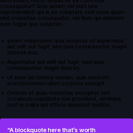
laboriosam, nisi ut aliquid ex ea commodi
consequatur? Quis autem vel eum iure
reprehenderit qui in ea voluptate velit esse quam
nihil molestiae consequatur, vel illum qui dolorem
eum fugiat quo voluptas.
Ipsam voluptatem quia voluptas sit aspernatur
aut odit aut fugit, sed quia consequuntur magni
dolores eos.
Aspernatur aut odit aut fugit, sed quia
consequuntur magni dolores.
Ut enim ad minima veniam, quis nostrum
exercitationem ullam corporis suscipit.
Dolores et quas molestias excepturi sint
occaecati cupiditate non provident, similique
sunt in culpa qui officia deserunt mollitia.
“A blockquote here that’s worth